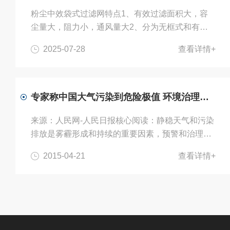
粉尘中效袋式过滤网特点1、有效过滤面积大，容
尘量大，阻力小，通风量大2、分为无框式和有框
袋式两个型式3、框架及支撑架均可重复使用，仅
2025-07-28
查看详情+
需更换过滤袋，方便快捷，大大降低运行成本费用
4、90%~95%效率中效袋式过滤网主要用于工业生
产中的粉尘过滤，其核心作用是去除空气中的粉尘
颗粒，保障生产环境的安全与产品质量。以下是具
专家称中国大气污染到危险极值 环境治理刻不容缓
体应用领域：工业生产广泛应用于冶金、化工、建
材、制药、食品加工等行业，通过去除生产过程中
来源：人民网-人民日报核心阅读：静稳天气和污染
产生的粉尘颗粒，降低工人吸入有害物质的风险，
排放是雾霾形成和持续的重要因素，预警和治理雾
同时避免设备磨损和产品污染。‌环境...
霾需要气象和环保部门携手合作。到底是什么原因
2015-04-21
查看详情+
造成了1月份我国中东部多次严重的空气污染？对
于雾霾天气如何准确有效地监测预报预警？2月21
日，中国气象局组织召开雾霾天气成因分析与预报
技术研讨会，邀请大气和环境相关领域的专家对有
关问题进行了深入分析和讨论。大气污染到了危险
极值，环境治理刻不容缓今年1月，我国中东部地