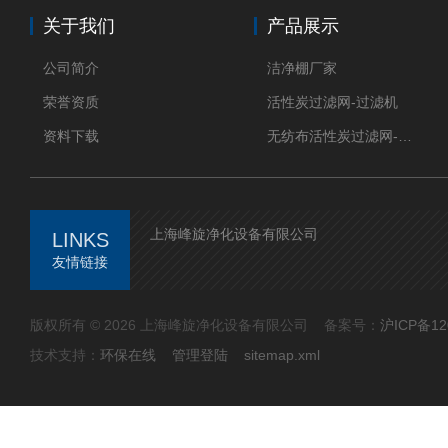
区相继出现4次大范围雾霾天气，影响30个省(区、
关于我们
产品展示
市)。其中1月6日—16日，中东...
公司简介
洁净棚厂家
荣誉资质
活性炭过滤网-过滤机
资料下载
无纺布活性炭过滤网-过滤机
上海峰旋净化设备有限公司
LINKS
友情链接
版权所有 © 2026 上海峰旋净化设备有限公司 备案号：
沪ICP备12
技术支持：
环保在线
管理登陆
sitemap.xml