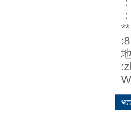
：
：
*
:
:
W
留