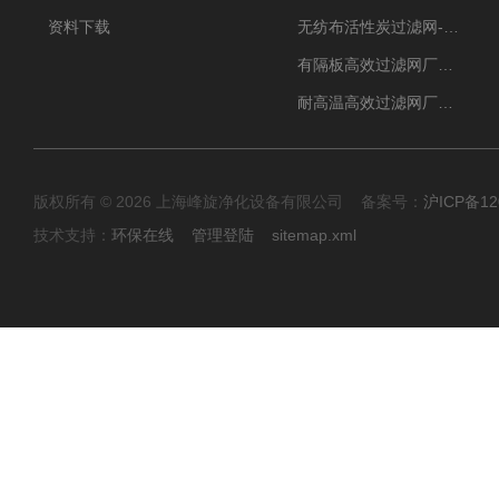
资料下载
无纺布活性炭过滤网-过滤机
有隔板高效过滤网厂家 高效过滤器
耐高温高效过滤网厂家 高效过滤器
版权所有 © 2026 上海峰旋净化设备有限公司 备案号：
沪ICP备12
技术支持：
环保在线
管理登陆
sitemap.xml