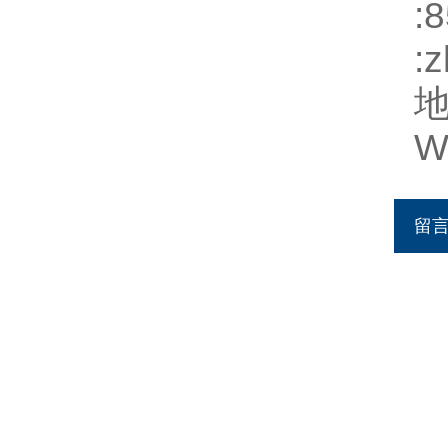
:
:
z
地
W
留