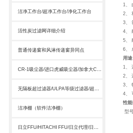
1、
洁净工作台/超净工作台/净化工作台
2、
3、 
活性炭过滤网详细介绍
4、
5、
6、
普通传递窗和风淋传递窗异同点
用途
1、
CR-1吸尘器/进口虎威吸尘器/加拿大CR-1吸尘器
2、
3、
无隔板超过滤器/ULPA等级过滤器/超空气过滤器
4、
性能
洁净棚（软件洁净棚）
型
日立FFU/HITACHI FFU/日立代理/日立15SSQS