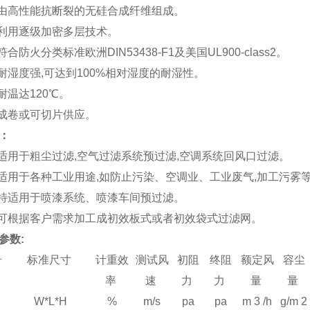
 由高性能抗断裂的无硅
合成纤维
组成。
 利用逐级加密多层技术。
符合防火分类标准欧洲DIN53438-F1及美国UL900-class2。
 耐湿度强
,
可达到100%相对湿度的耐湿性。
 耐温达120
℃
。
 成卷或可切片供应。
：
 适用于粗尘过滤
,
空气过滤系统预过滤
,
空调系统
回风口过滤
。
 适用于各种工业用途
,
如防止污染、空调业、工业废气
,
加工污雾
 特适用于喷漆系统、
喷漆车间预过滤
。
 可根据客户需求加工成
初效板式
或者初效袋式过滤网。
参数:
号
标准尺寸
计重效
测试风
初阻
终阻
额定风
容尘
率
速
力
力
量
量
W*L*H
%
m/s
pa
pa
m 3 /h
g/m 2