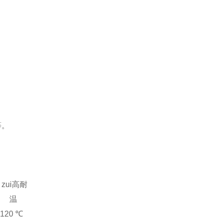
等。
zui高耐
温
120
℃