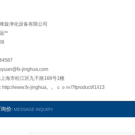
峰旋净化
设备有限公司
远**
08
44587
uyuan@fx-jinghua.com
:上海市松江区九干路168号1幢
:
http://www.fx-jinghua。。ｃｏｍ/?fproduct/l1/i13
言询价
/ MESSAGE INQUIRY