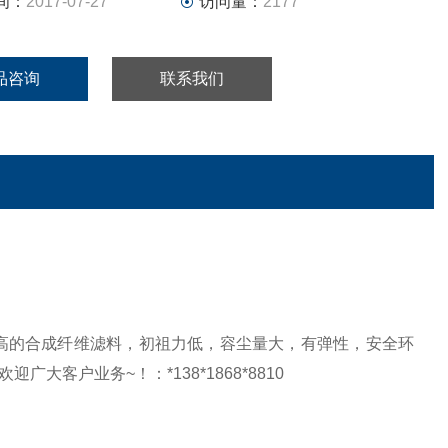
间：
2017-07-27
访问量：
2177
品咨询
联系我们
高的合成纤维滤料，初祖力低，容尘量大，有弹性，安全环
欢迎广大客户业务~！
：*138*1868*8810