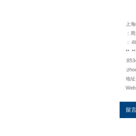
上海
：周
：-8
**
**
:853
:
zho
地址
Web
留