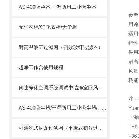
AS-400吸尘器,干湿两用工业吸尘器
参考尺
用途
无尘衣柜//净化衣柜/无尘柜
适用
特性
耐高温玻纤过滤网（初效玻纤过滤器）
采用
耐高
超净工作台使用规程
风量
耗能
简述净化空调系统调试中洁净室回风口变为送风口的问题
注：
AS-400吸尘器/干湿两用工业吸尘器/Tiger Vac AS-400
Yua
上海
FEN
可清洗式尼龙过滤网（平板式初效过滤器）
+86