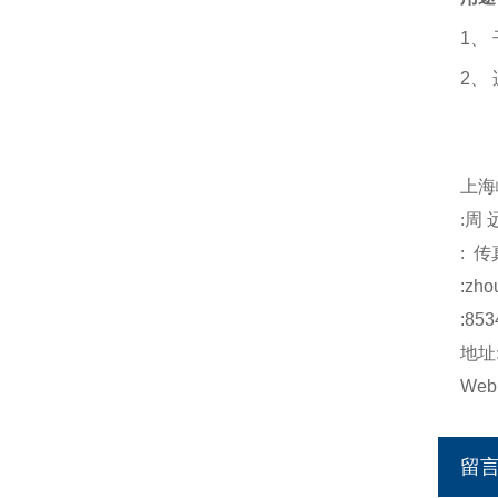
1
、
2
、
注
上海
:
周
:
传
:
zho
:853
地址
Web
留