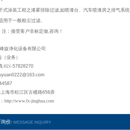
 干式涂装工程之漆雾排除过滤
,
如喷漆台、汽车喷漆房之排气系统
 适用于一般粗尘过滤。
：接受客户非标定做
,
咨询！
峰旋
净化设备有限公司
远
（业务）
真
:021-
57828270
uyuan0222
@
163
.com
44587
:
上海市松江区
古楼路
656
弄
：
http://www.fx-jinghua.com
言询价
/ MESSAGE INQUIRY