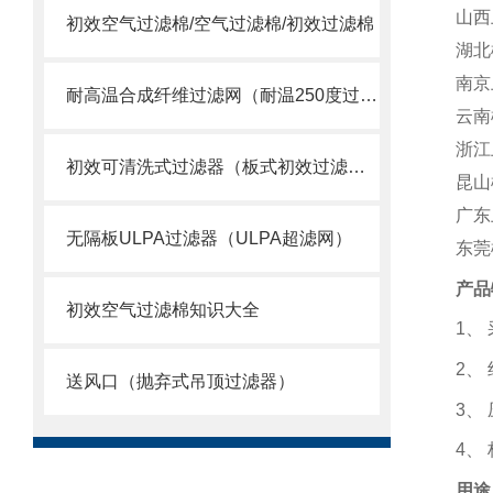
山西
初效空气过滤棉/空气过滤棉/初效过滤棉
湖北
南京
耐高温合成纤维过滤网（耐温250度过滤棉）
云南
浙江
初效可清洗式过滤器（板式初效过滤网）
昆山
广东
无隔板ULPA过滤器（ULPA超滤网）
东莞
产品
初效空气过滤棉知识大全
1
、
2
、
送风口（抛弃式吊顶过滤器）
3
、
4
、
用途