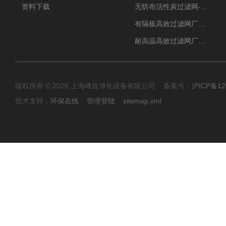
资料下载
无纺布活性炭过滤网-过滤机
有隔板高效过滤网厂家 高效过滤器
耐高温高效过滤网厂家 高效过滤器
版权所有 © 2026 上海峰旋净化设备有限公司 备案号：
沪ICP备12
技术支持：
环保在线
管理登陆
sitemap.xml