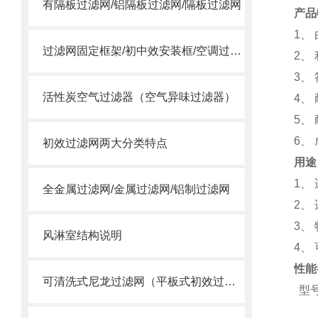
有隔板过滤网/铝隔板过滤网/隔板过滤网
产品
1
、
过滤网固定框架/初中效安装框/空调过滤网安装框
2
、
3
、
活性炭空气过滤器（空气异味过滤器）
4
、
5
、
6
、
初效过滤网两大分类特点
用途
1
、
全金属过滤网/金属过滤网/铝制过滤网
2
、
3
、
风淋室结构说明
4
、
性能
可清洗式尼龙过滤网（平板式初效过滤器）
型