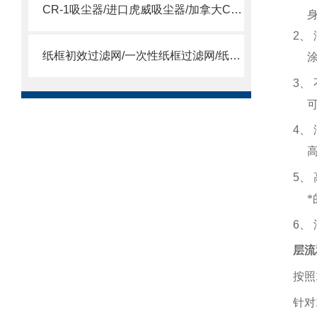
CR-1吸尘器/进口虎威吸尘器/加拿大CR-1吸尘器
2
、
纸框初效过滤网/一次性纸框过滤网/纸框过滤网
3
、
4
、
5
、
6
、
层流
按照
针对