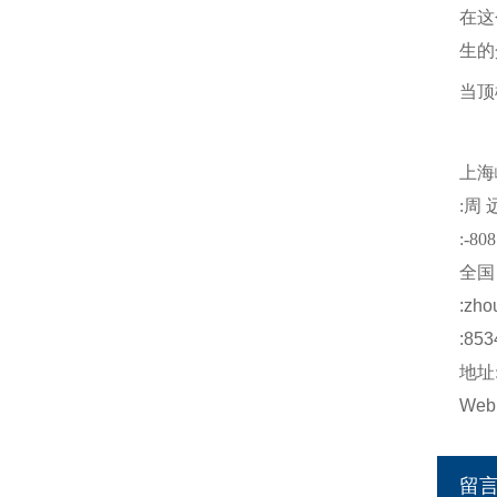
在这
生的
当顶
注
上海
:
周
:-808
全国
:
zho
:853
地址
Web
留