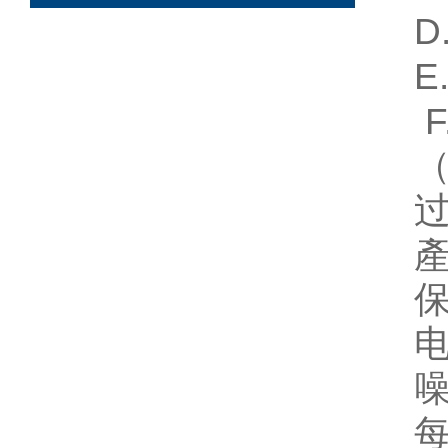
D
E
F