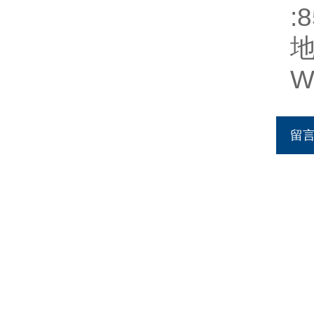
:
W
留