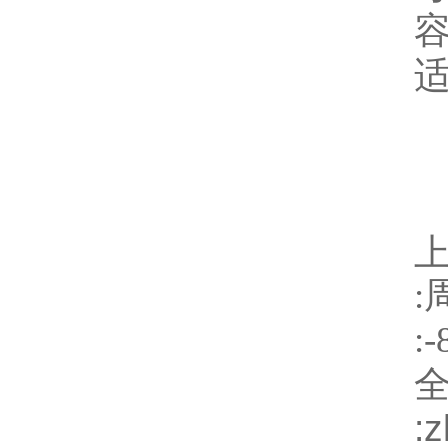
:
:
: