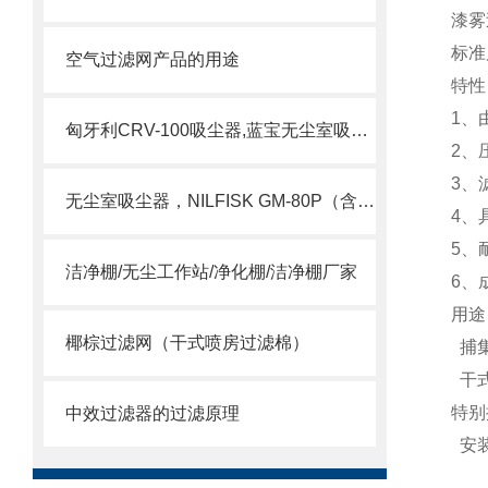
漆雾
标准尺
空气过滤网产品的用途
特性
1、
匈牙利CRV-100吸尘器,蓝宝无尘室吸尘器
2、
3、
无尘室吸尘器，NILFISK GM-80P（含HEPA）
4、
5、
洁净棚/无尘工作站/净化棚/洁净棚厂家
6、
用途
椰棕过滤网（干式喷房过滤棉）
捕集
干式
特别
中效过滤器的过滤原理
安装