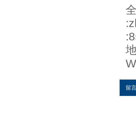
:
z
:
W
留