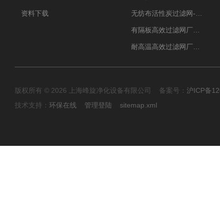
资料下载
无纺布活性炭过滤网-过滤机
有隔板高效过滤网厂家 高效过滤器
耐高温高效过滤网厂家 高效过滤器
版权所有 © 2026 上海峰旋净化设备有限公司 备案号：
沪ICP备12
技术支持：
环保在线
管理登陆
sitemap.xml