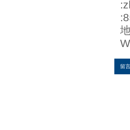
:
z
:
W
留