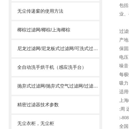
包括
无尘传递窗的使用方法
业、
椰棕过滤网/椰棕/上海椰棕
过滤
产
尼龙过滤网/尼龙板式过滤网/可洗式过滤网
保
电压
噪音
全自动洗手烘干机（感应洗手台）
每极
吸力
抛弃式过滤网/抛弃式空气过滤网/过滤送风口/一体式过滤箱
适用
上海
精密过滤器技术参数
:
周
:-808
无尘衣柜，无尘柜
全国