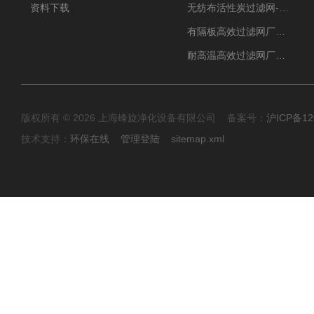
资料下载
无纺布活性炭过滤网-过滤机
有隔板高效过滤网厂家 高效过滤器
耐高温高效过滤网厂家 高效过滤器
版权所有 © 2026 上海峰旋净化设备有限公司 备案号：
沪ICP备12
技术支持：
环保在线
管理登陆
sitemap.xml