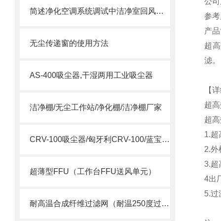
公司
简述净化空调系统调试中洁净室回风口变为送风口的问题
参考尺
产品
无尘传递窗的使用方法
超高
滤。
AS-400吸尘器,干湿两用工业吸尘器
【详
超高
洁净棚/无尘工作站/净化棚/洁净棚厂家
超高
1.
CRV-100吸尘器/匈牙利CRV-100/蓝宝CRV-100吸尘器
2.
3.
超薄型FFU（工作台FFU送风单元）
4出
5.过
耐高温合成纤维过滤网（耐温250度过滤棉）