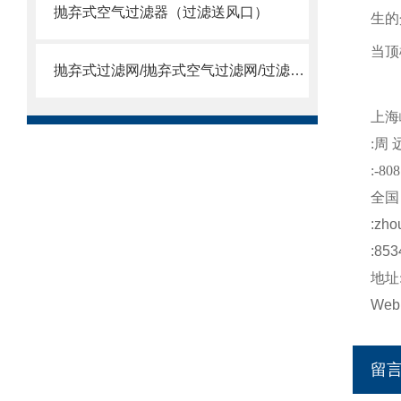
抛弃式空气过滤器（过滤送风口）
生的
当顶
抛弃式过滤网/抛弃式空气过滤网/过滤送风口/一体式过滤箱
上海
:
周
:-808
全国
:
zho
:853
地址
Web
留