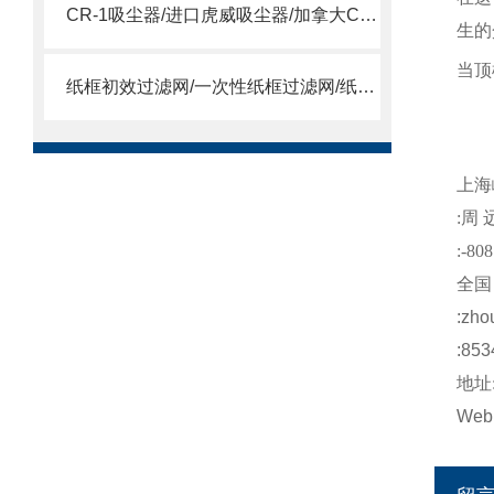
CR-1吸尘器/进口虎威吸尘器/加拿大CR-1吸尘器
生的
当顶
纸框初效过滤网/一次性纸框过滤网/纸框过滤网
上海
:
周
:-808
全国
:
zho
:853
地址
Web