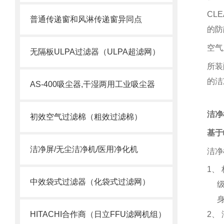
CLE
普通传递窗和风淋传递窗异同点
的防
空气
无隔板ULPA过滤器（ULPA超滤网）
所装
的洁
AS-400吸尘器,干湿两用工业吸尘器
洁净
初效空气过滤棉（粗效过滤棉）
基于
洁净屏/无尘洁净机/医用净化机
洁净
1
、
中效袋式过滤器（化袋式过滤网）
HITACHI合作商（日立FFU滤网机组）
2
、