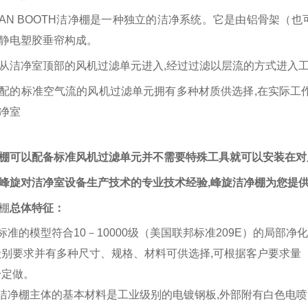
AN BOOTH
洁净棚
是一种独立的洁净系统。它是由铝骨架（也
静电塑胶垂帘构成。
从洁净室顶部的
风机过滤单元
进入
,
经过过滤以层流的方式进入
配的标准空气流的风机过滤单元拥有多种材质供选择
,
在实际工
净室
棚
可以配备标准风机过滤单元并不需要特殊工具就可以安装在对
峰旋
对洁净室设备生产技术的专业技术经验
,
峰旋
洁净棚
为您提
棚
总体特征：
 标准的模型符合
10
－
10000
级（美国联邦标准
209E
）的局部净化
级别要求并有多种尺寸、规格、材料可供选择
,
可根据客户要求量
身定做。
洁净棚
主体的基本材料是工业级别的电镀钢板
,
外部附有白色电喷