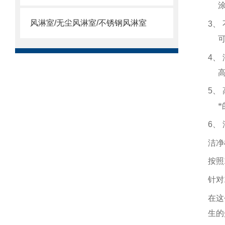
风淋室/无尘风淋室/不锈钢风淋室
3
、
4
、
5
、
6
、
洁净
按照
针对
在这
生的