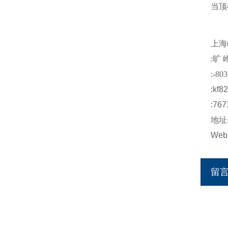
当顶
上海
:
旷 
:-803
:kf8
:767
地址
Web
留