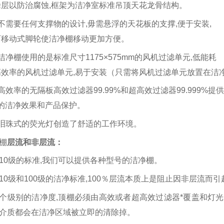
涂层以防治腐蚀
,
框架为洁净室标准吊顶天花龙骨结构。
 不需要任何支撑物的设计
,
毋需悬浮的天花板的支撑
,
便于安装
,
可移动式脚轮使洁净棚移动更加方便。
洁净棚
使用的是标准尺寸
1175×575mm
的风机过滤单元
,
低能耗
高效率的风机过滤单元
,
易于安装（只需将风机过滤单元放置在洁
 高效率的无隔板高效过滤器
99.99%
和超高效过滤器
99.999%
提供
*的洁净效果和产品保护。
 泪珠式的荧光灯创造了舒适的工作环境。
棚
层流和非层流：
10
级的标准
,
我们可以提供各种型号的
洁净棚
。
10
级和
100
级的洁净标准
,
100
％层流本质上是阻止因非层流而引
个级别的洁净度
,
顶棚必须由高效或者超高效过滤器*覆盖和灯
介质都会在洁净区域被立即的清除掉。