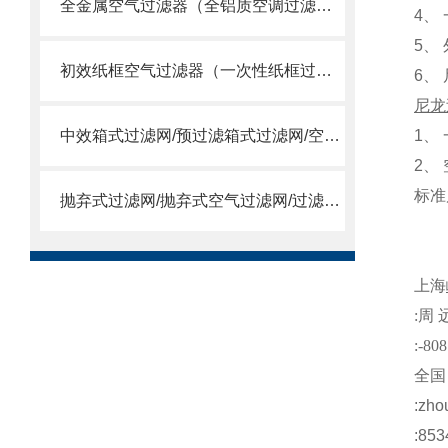
全金属空气过滤器（全铝质空调过滤网）
4
、
5
、
初效纸框空气过滤器（一次性纸框过滤网）
6
、
尼龙
中效箱式过滤网/预过滤箱式过滤网/空调箱中效过滤网
1
、
2
、
标准
抛弃式过滤网/抛弃式空气过滤网/过滤送风口/一体式过滤箱
50
上海
:
周
:-808
全国
:
zho
:853