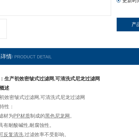
更新时
产
品详情
/ PRODUCT DETAIL
：生产初效密皱式过滤网,可清洗式尼龙过滤网
概述
初效密皱式过滤网,可清洗式尼龙过滤网
特性：
 滤材为
PP
材质
制成的
黑色尼龙网
。
 具有耐酸碱性
,
耐腐蚀性。
可反复清洗
,
过滤效率不受影响。