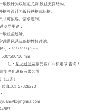
 一般设计为双层尼龙网
,
铁丝支撑结构。
 外框可设计为镀锌铁框或铝框。
 尺寸可依客户需求定制。
过滤网
用途：
 一般粗尘过滤。
 空调通风系统保护性
预过滤
。
尺寸：
595*595*10 mm
0*500*10 mm
注：
尼龙过滤网
接受客户非标定做
,
咨询！
峰旋
净化
设备有限公司
远
（业务）
传真
:021-
57828270
：
uyuan@fx-jinghua.com
44587