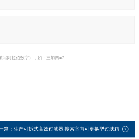
填写阿拉伯数字），如：三加四=7
一篇：
生产可拆式高效过滤器,搜索室内可更换型过滤箱