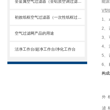
能源
全金属空气过滤器（全铝质空调过滤网）
V
型
初效纸框空气过滤器（一次性纸框过滤网）
1
、 
2
、
空气过滤网产品的用途
3
、
4
、
洁净工作台/超净工作台/净化工作台
5
、
6
、
构成
外
滤