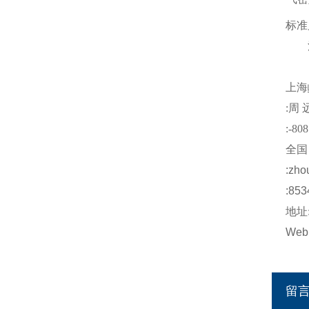
标准
注
上海
:
周
:-808
全国
:
zho
:853
地址
Web
留