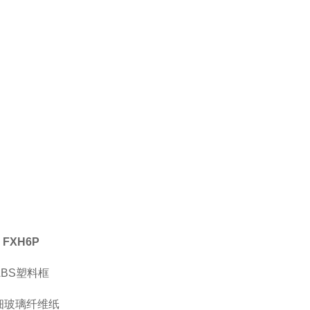
FXH6
P
ABS
塑料框
细玻璃纤维纸