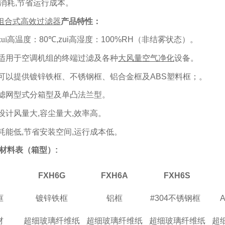
消耗
,
节省运行成本。
组合式高效过滤器
产品特性：
zui高温度：
80
℃
,
zui高湿度：
100%RH
（非结雾状态）。
 适用于空调机组的终端过滤及各种
大风量空气净化
设备。
 可以提供镀锌铁框、不锈钢框、铝合金框及
ABS
塑料框；。
 滤网型式分箱型及单凸法兰型。
 设计风量大
,
容尘量大
,
效率高。
 耗能低
,
节省安装空间
,
运行成本低。
材料表
（
箱型
）:
FXH6
S
FXH6G
FXH6
A
框
#304
不锈钢框
镀锌铁框
铝框
材
超细玻璃纤维纸
超细玻璃纤维纸
超细玻璃纤维纸
超