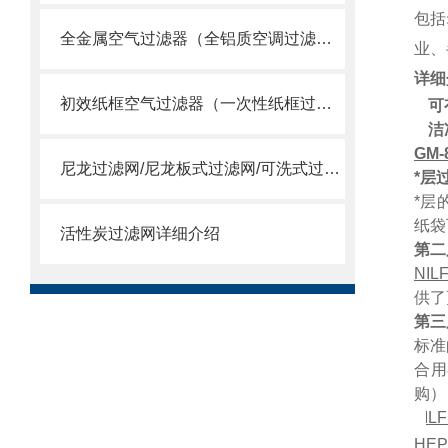
包括
全金属空气过滤器（全铝质空调过滤网）
业、
详细
初效纸框空气过滤器（一次性纸框过滤网）
可
洁
GM-
尼龙过滤网/尼龙板式过滤网/可洗式过滤网
*层
*层
纸袋
活性炭过滤网详细介绍
第二
NIL
供了
第三
标准
合用
购
NILF
HE