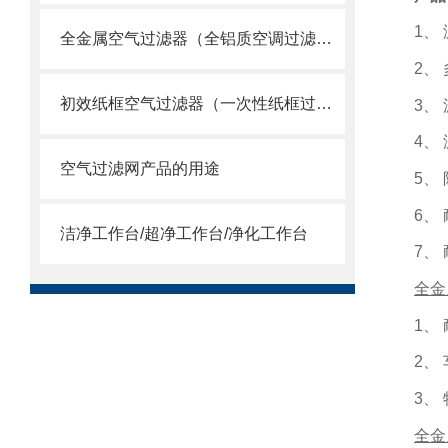
1
、
全金属空气过滤器（全铝质空调过滤网）
2
、
初效纸框空气过滤器（一次性纸框过滤网）
3
、
4
、
空气过滤网产品的用途
5
、
6
、
洁净工作台/超净工作台/净化工作台
7
、
全金
1
、
2
、
3
、
全金