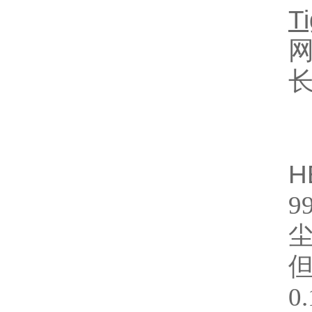
T
H
9
0