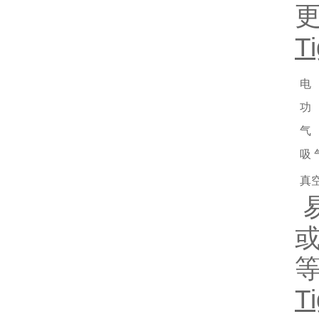
T
电
功
气
吸 
真
T