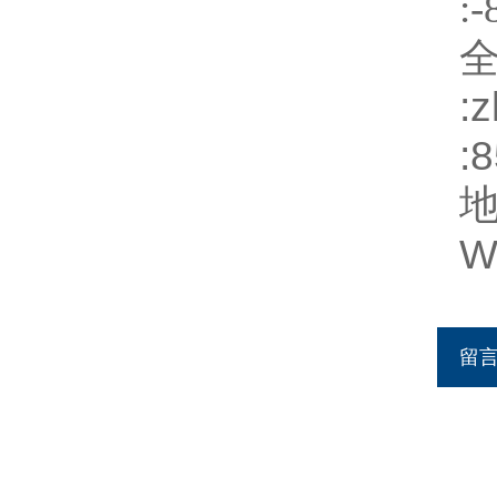
:
:
z
:
W
留