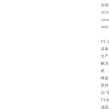
全
:853
:zho
Web: 
FX
设备
生产
解决
新、
峰旋
坚持
以“
FX
滤器