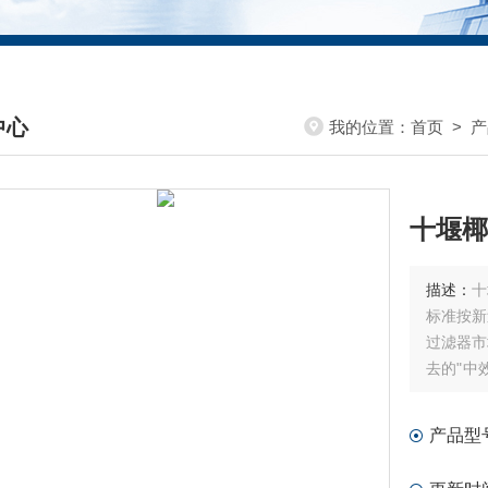
中心
我的位置：
首页
>
产
DUCTS CENTER
十堰椰
描述：
十
标准按新
过滤器市
去的"中
性能的要
产品型