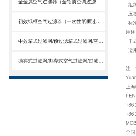
全金属空气过滤器（全铝质空调过滤网）
组织
压损
初效纸框空气过滤器（一次性纸框过滤网）
标准
用途
中效箱式过滤网/预过滤箱式过滤网/空调箱中效过滤网
干式
适用
抛弃式过滤网/抛弃式空气过滤网/过滤送风口/一体式过滤箱
注：
Yua
上海
FEN
+86 
+86 
MO
全