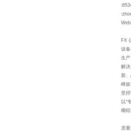
:853
:zho
Web:
FX
设备
生产
解决
新、
峰旋
坚持
以“
椰棕
质量