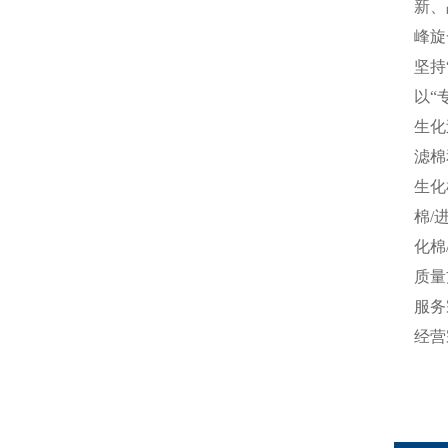
新、
峰旋
坚持
以“
生化
滤棉
生化
棉/
化棉
质量
服务
经营