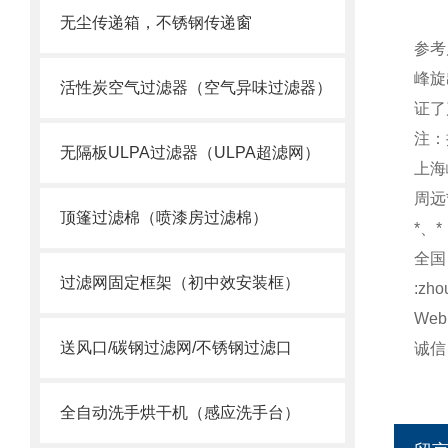
无尘传递箱，不锈钢传递窗
参考尺
峰旋
活性炭空气过滤器（空气异味过滤器）
证了
注：
无隔板ULPA过滤器（ULPA超滤网）
上海
周远*
顶篷过滤棉（喷漆房过滤棉）
*、*
全国：
过滤网固定框架（初中效安装框）
:zho
Web:
送风口/碳钢过滤网/不锈钢过滤口
诚信：h
http
全自动洗手烘干机（感应洗手台）