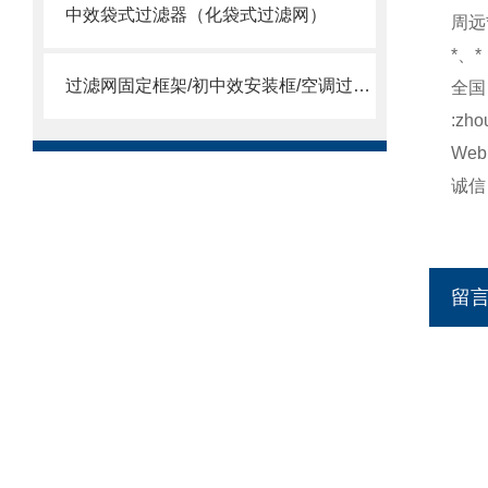
中效袋式过滤器（化袋式过滤网）
周远*
*、*
过滤网固定框架/初中效安装框/空调过滤网安装框
全国：
:zho
Web:
诚信：h
http
留