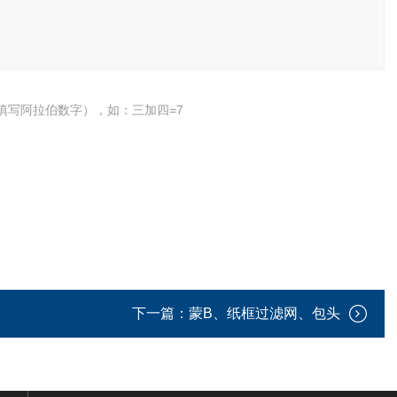
填写阿拉伯数字），如：三加四=7
下一篇：
蒙B、纸框过滤网、包头