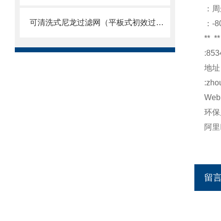
：周
可清洗式尼龙过滤网（平板式初效过滤器）
：-8
**
**
:853
地址
:zho
Web
环保
阿里
留