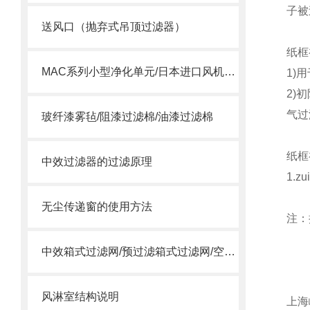
子被
送风口（抛弃式吊顶过滤器）
纸框
MAC系列小型净化单元/日本进口风机单元/MAC风机
1)
2)
气过
玻纤漆雾毡/阻漆过滤棉/油漆过滤棉
纸框
中效过滤器的过滤原理
1.
无尘传递窗的使用方法
注：
中效箱式过滤网/预过滤箱式过滤网/空调箱中效过滤网
风淋室结构说明
上海