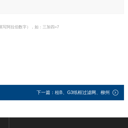
填写阿拉伯数字），如：三加四=7
下一篇：
桂B、G3纸框过滤网、柳州