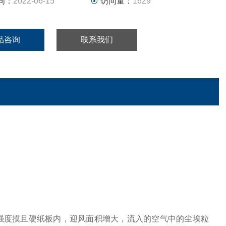
间：
2022-06-15
访问量：
1629
品咨询
联系我们
强度摸且硬纸板内，迎风面积增大，流入的空气中的尘埃粒