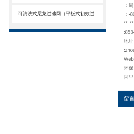
：周
可清洗式尼龙过滤网（平板式初效过滤器）
：-8
**
**
:853
地址
:zho
Web
环保
阿里
留