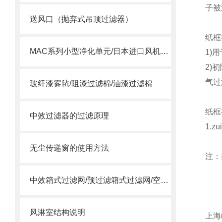
子被
送风口（抛弃式吊顶过滤器）
纸框
MAC系列小型净化单元/日本进口风机单元/MAC风机
1)
2)
气过
玻纤漆雾毡/阻漆过滤棉/油漆过滤棉
纸框
中效过滤器的过滤原理
1.
无尘传递窗的使用方法
注：
中效箱式过滤网/预过滤箱式过滤网/空调箱中效过滤网
风淋室结构说明
上海