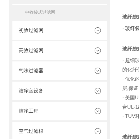
中效袋式过滤网
玻纤袋
·
玻纤
初效过滤网
玻纤袋
高效过滤网
·
超细
的化纤
气味过滤器
·
优化
层
,
保证
洁净室设备
·
美国
U
合
UL-1
洁净工程
· TUV
空气过滤棉
玻纤袋