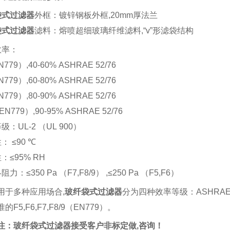
袋式过滤器
外框：镀锌钢板外框
,
20mm
厚法兰
袋式过滤器
滤料：熔喷超细玻璃纤维滤料
,
“v”
形滤袋结构
效率：
N779
）
,
40-60% ASHRAE 52/76
N779
）
,
60-80% ASHRAE 52/76
N779
）
,
80-90% ASHRAE 52/76
EN779
）
,
90-95% ASHRAE 52/76
等级：
UL-2
（
UL 900
）
性：
≤90
℃
性：
≤95% RH
终阻力：
≤350 Pa
（
F7,F8/9
）
,
≤250 Pa
（
F5,F6
）
用于多种应用场合
,
玻纤袋式过滤器
分为四种效率等级：
ASHRA
准的
F5
,
F6
,
F7
,
F8/9
（
EN779
）。
：
玻纤袋式过滤器
接受客户非标定做
,
咨询！