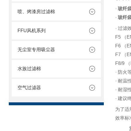
·
玻纤
喷、烤漆房过滤棉
·
玻纤
·
过滤
FFU风机系列
F5
（
E
F6
（
E
无尘室专用吸尘器
F7
（
E
F8/9
（
水族过滤棉
·
防火
·
耐温
空气过滤器
·
耐湿
·
建议
为了适
效率标
注