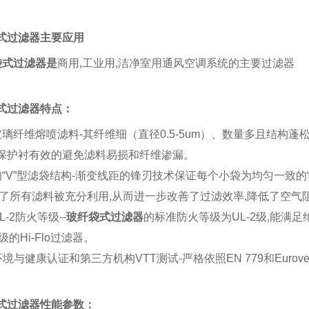
式过滤器
主要应用
袋式过滤器
是
商用
,
工业用
,
洁净室用通风空调系统的主要过滤器
式过滤器
特点：
玻璃纤维
熔喷滤料
-
其纤维细（直径
0.5-5um
）、数量多且结构蓬
保护衬有效的避免滤料易损和纤维渗漏。
的
“V”
型滤袋
结构
-
渐变线距的锋刃技术保证每个小袋为均匀一致的
了所有滤料被充分利用
,
从而进一步改善了过滤效率
,
降低了空气
L-2
防火等级
--
玻纤袋式过滤器
的标准防火等级为
UL-2
级
,
能满足
级的
Hi-Flo
过滤器。
环境与健康认证和第三方机构
VTT
测试
-
严格依照
EN 779
和
Eurove
式过滤器
性能参数：