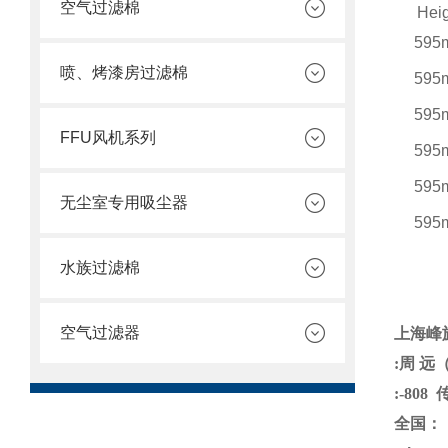
空气过滤棉
Hei
595
喷、烤漆房过滤棉
595
595
FFU风机系列
595
595
无尘室专用吸尘器
595
水族过滤棉
注：
空气过滤器
上海
峰
:
周
远
:-808
传
全国：