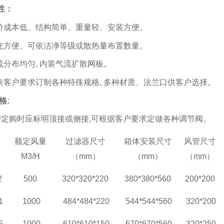
性：
造价成本低、结构简单、重量轻、安装方便。
扩充方便、可依洁净等级或散热量布置数量。
流分布均匀
,
内装气流扩散网板。
可依客户要求订制各种特殊规格
,
多种材质、法兰口供客户选择。
格
:
户定购时应标明顶接或侧接
,
可根据客户要求定做各种
调节阀
。
额定风量
过滤器尺寸
箱体安装尺寸
风管尺寸
M3/H
（mm）
（mm）
（mm）
2
500
320*320*220
380*380*560
200*200
1
1000
484*484*220
544*544*560
320*200
5
1000
610*610*150
670*670*560
320*250