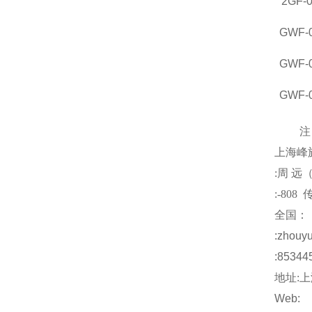
2GF-
GWF-
GWF-
GWF-
注
上海
峰
:
周
远
:-808
传
全国：
:
zhouy
:85344
地址
:
上
Web: