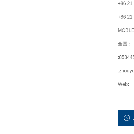
+86 21
+86 21
MOBL
全国：
:85344
:zhouy
Web: