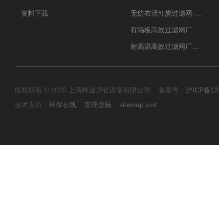
资料下载
无纺布活性炭过滤网-过滤机
有隔板高效过滤网厂家 高效过滤器
耐高温高效过滤网厂家 高效过滤器
版权所有 © 2026 上海峰旋净化设备有限公司 备案号：
沪ICP备12
技术支持：
环保在线
管理登陆
sitemap.xml