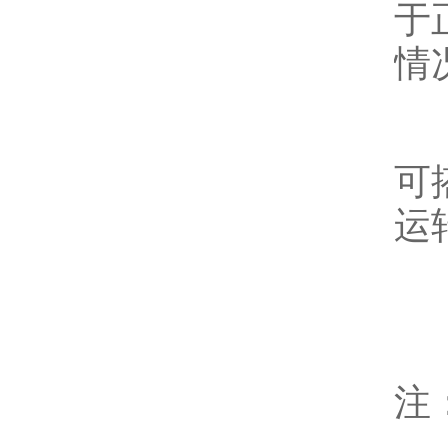
于
情
可搭
运
注