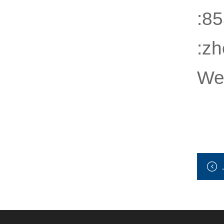
:8
:z
We