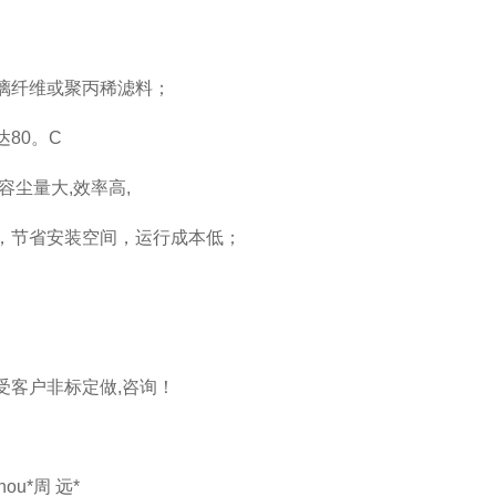
璃纤维或聚丙稀滤料；
达80。C
容尘量大,效率高,
，节省安装空间，运行成本低；
受客户非标定做,咨询！
hou*周 远*