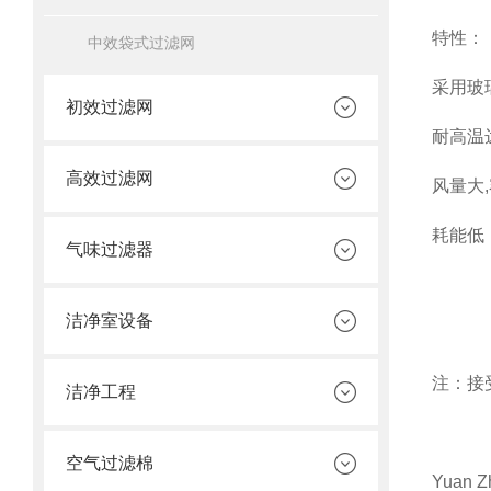
特性：
中效袋式过滤网
采用玻
初效过滤网
耐高温
高效过滤网
风量大,
耗能低
气味过滤器
洁净室设备
注：接
洁净工程
空气过滤棉
Yuan Z