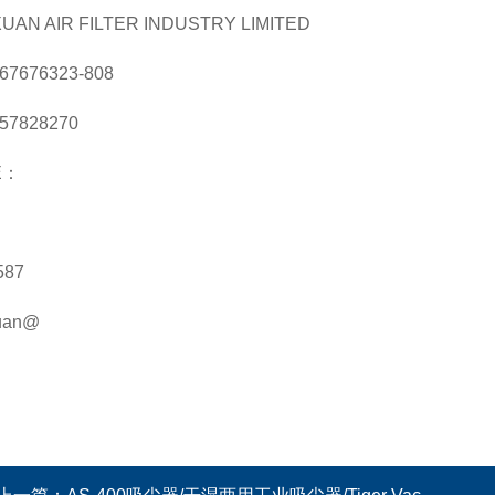
UAN AIR FILTER INDUSTRY LIMITED
 67676323-808
 57828270
E：
587
uan@