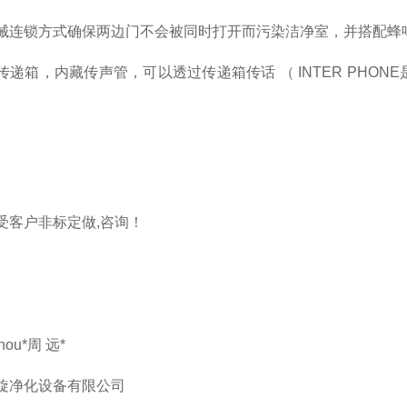
械连锁方式确保两边门不会被同时打开而污染洁净室，并搭配蜂
传递箱，内藏传声管，可以透过传递箱传话 （ INTER PHO
受客户非标定做,咨询！
hou*周 远*
旋净化设备有限公司