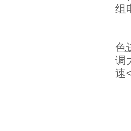
组
4
色
调
速
二
1