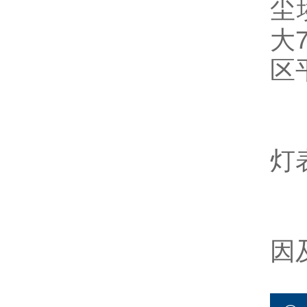
尘
大
区
5
灯
6
因