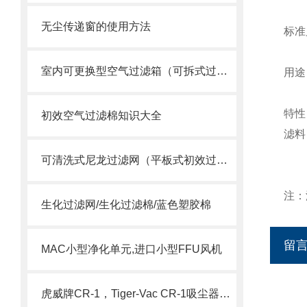
无尘传递窗的使用方法
标准
室内可更换型空气过滤箱（可拆式过滤网）
用途
特性
初效空气过滤棉知识大全
滤料
可清洗式尼龙过滤网（平板式初效过滤器）
注：
生化过滤网/生化过滤棉/蓝色塑胶棉
留
MAC小型净化单元,进口小型FFU风机
虎威牌CR-1，Tiger-Vac CR-1吸尘器（含HEPA）