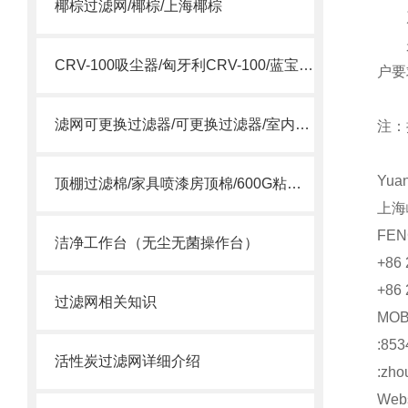
椰棕过滤网/椰棕/上海椰棕
产
是广
CRV-100吸尘器/匈牙利CRV-100/蓝宝CRV-100吸尘器
户要
滤网可更换过滤器/可更换过滤器/室内过滤器
注：
Yua
顶棚过滤棉/家具喷漆房顶棉/600G粘性过滤棉
上海
FEN
洁净工作台（无尘无菌操作台）
+86
+86 
过滤网相关知识
MO
:853
活性炭过滤网详细介绍
:zho
Webs