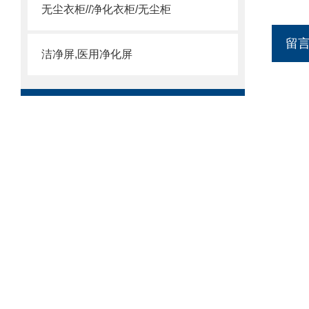
无尘衣柜//净化衣柜/无尘柜
留
洁净屏,医用净化屏