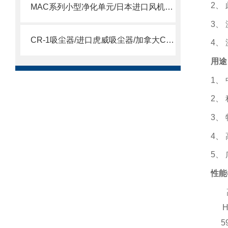
2
、
MAC系列小型净化单元/日本进口风机单元/MAC风机
3
、
CR-1吸尘器/进口虎威吸尘器/加拿大CR-1吸尘器
4
、
用途
1
、
2
、
3
、
4
、
5
、
性能
H
5