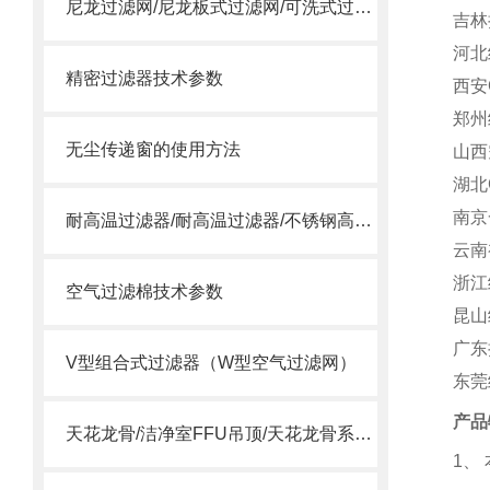
尼龙过滤网/尼龙板式过滤网/可洗式过滤网
吉林
河北
精密过滤器技术参数
西安
郑州
无尘传递窗的使用方法
山西
湖北
南京
耐高温过滤器/耐高温过滤器/不锈钢高温过滤器
云南
浙江
空气过滤棉技术参数
昆山
广东
V型组合式过滤器（W型空气过滤网）
东莞
产品
天花龙骨/洁净室FFU吊顶/天花龙骨系统/ffu龙骨
1
、