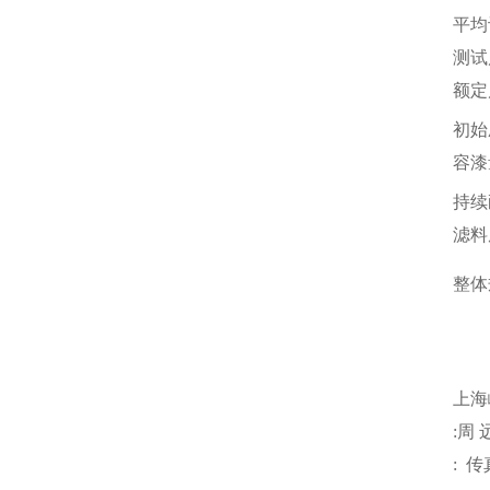
平均
测试
额定
初始
容漆
持续
滤料
整体
注
上海
:
周
:
传