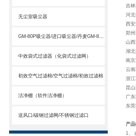
吉林
河北
无尘室吸尘器
西安
郑州
GM-80P吸尘器/进口吸尘器/丹麦GM-80P吸尘器
山西
湖北
中效袋式过滤器（化袋式过滤网）
南京
云南
初效空气过滤棉/空气过滤棉/初效过滤棉
浙江
昆山
洁净棚（软件洁净棚）
广东
东莞
送风口/碳钢过滤网/不锈钢过滤口
产品
1
、