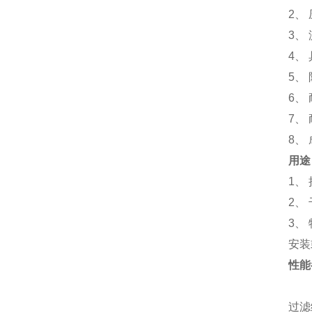
2
、
3
、
4
、
5
、
6
、
7
、
8
、
用途
1
、
2
、
3
、
安装
性能
过滤