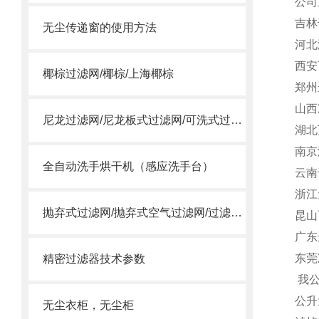
公司
吉林
无尘传递窗的使用方法
河北
西安
椰棕过滤网/椰棕/上海椰棕
郑州
山西
尼龙过滤网/尼龙板式过滤网/可洗式过滤网
湖北
南京
全自动洗手烘干机（感应洗手台）
云南
浙江
抛弃式过滤网/抛弃式空气过滤网/过滤送风口/一体式过滤箱
昆山
广东
东莞
精密过滤器技术参数
我
公升
无尘衣柜，无尘柜