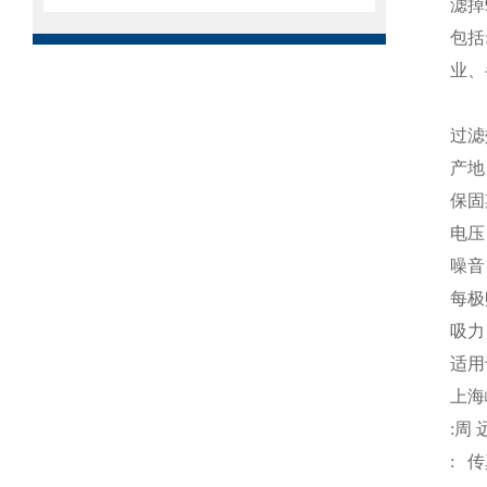
滤掉
包括
业、
过滤
产
保
电压
噪音
每极
吸力
适用
上海
:
周 
:
传