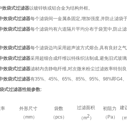
中效
袋式过滤器
以镀锌铁或铝合金为结构外框。
中效
袋式过滤器
每个滤袋间一金属条固定
,
增加强度
,
并防止滤袋
中效
袋式过滤器
每个
滤袋
均有六道隔片平均分布于袋宽中
,
防止滤
中效
袋式过滤器
每个滤袋边均采用超声波方式熔合
,
具有良好之气
中效
袋式过滤器
采用超细合成纤维以特殊织法制成
,
避免旧式玻璃
中效
袋式过滤器
滤材内含
静电纤维
,
对次微米粉尘过滤效率特别良
中效
袋式过滤器
有
35%
、
45%
、
65%
、
85%
、
95%
、
98%
即
G4
、
袋式过滤器
性能参数
:
过滤面积
建
效率
外形尺寸
袋数
初阻力
2
（mm）
（pcs）
（Pa）
（m
）
（