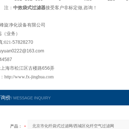
注：
中效
袋式过滤器
接受客户非标定做
,
咨询！
峰旋
净化设备有限公司
远
（业务）
真
:021-
57828270
uyuan0222
@
163
.com
44587
:
上海市松江区
古楼路
656
弄
：
http://www.fx-jinghua.com
言询价
/ MESSAGE INQUIRY
产品：