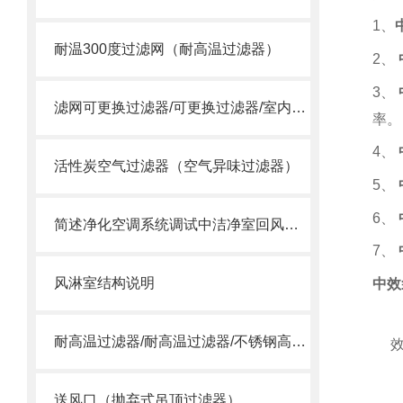
1
、
耐温300度过滤网（耐高温过滤器）
2
、
3
、
滤网可更换过滤器/可更换过滤器/室内过滤器
率。
4
、
活性炭空气过滤器（空气异味过滤器）
5
、
6
、
简述净化空调系统调试中洁净室回风口变为送风口的问题
7
、
风淋室结构说明
中效
耐高温过滤器/耐高温过滤器/不锈钢高温过滤器
送风口（抛弃式吊顶过滤器）