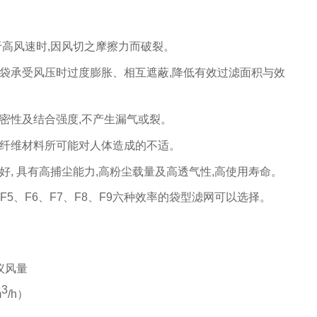
于高风速时
,
因风切之摩擦力而破裂。
袋承受风压时过度膨胀、相互遮蔽
,
降低有效过滤面积与效
密性及结合强度
,
不产生漏气或裂。
纤维材料所可能对人体造成的不适。
好
,
具有高捕尘能力
,
高粉尘载量及高透气性
,
高使用寿命。
F5
、
F6
、
F7
、
F8
、
F9
六种效率的
袋型滤
网
可以选择。
议风量
3
m
/h）