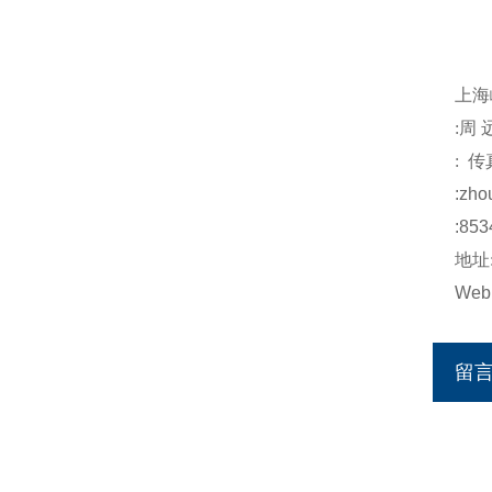
上海
:
周
:
传
:
zho
:853
地址
Web
留