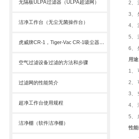
无隔板ULPA过滤器（ULPA超滤网）
2
、
3
、
洁净工作台（无尘无菌操作台）
4
、
5
、
虎威牌CR-1，Tiger-Vac CR-1吸尘器（含HEPA）
6
、
用途
空气过滤设备过滤的方法和步骤
1
、
2
、
过滤网的性能简介
3
、
超净工作台使用规程
4
、
5
、
洁净棚（软件洁净棚）
性能