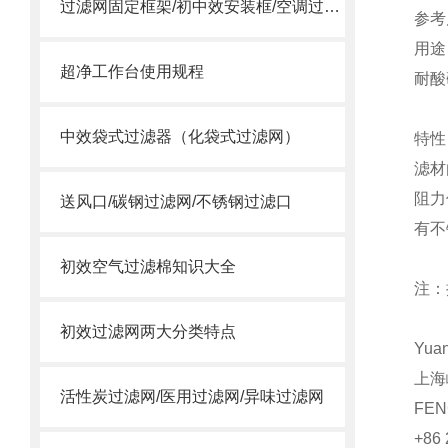
过滤网固定框架/初中效安装框/空调过滤网安装框
参考尺
用途
超净工作台使用规程
耐酸
中效袋式过滤器（化袋式过滤网）
特性
滤材
阻力
送风口/碳钢过滤网/不锈钢过滤口
有不
初效空气过滤棉知识大全
注：
初效过滤网两大分类特点
Yua
上海
活性炭过滤网/医用过滤网/异味过滤网
FEN
+86 