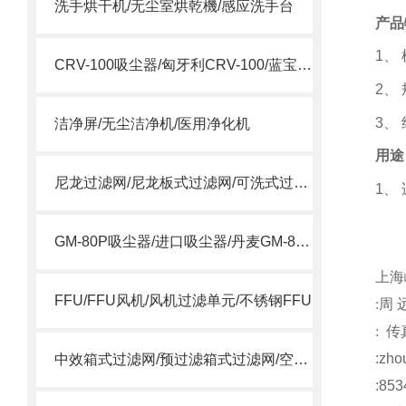
洗手烘干机/无尘室烘乾機/感应洗手台
产品
1
、
CRV-100吸尘器/匈牙利CRV-100/蓝宝CRV-100吸尘器
2
、 
3
、
洁净屏/无尘洁净机/医用净化机
用途
尼龙过滤网/尼龙板式过滤网/可洗式过滤网
1
、
注
GM-80P吸尘器/进口吸尘器/丹麦GM-80P吸尘器
上海
FFU/FFU风机/风机过滤单元/不锈钢FFU
:
周
:
传
:
zho
中效箱式过滤网/预过滤箱式过滤网/空调箱中效过滤网
:853