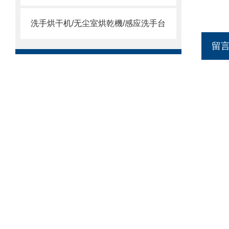
洗手烘干机/无尘室烘乾機/感应洗手台
留