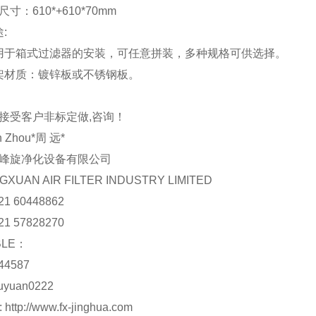
寸：610*+610*70mm
:
于箱式过滤器的安装，可任意拼装，多种规格可供选择。
材质：镀锌板或不锈钢板。
接受客户非标定做,咨询！
n Zhou*周 远*
峰旋净化设备有限公司
GXUAN AIR FILTER INDUSTRY LIMITED
21 60448862
21 57828270
BLE：
44587
uyuan0222
 http://www.fx-jinghua.com