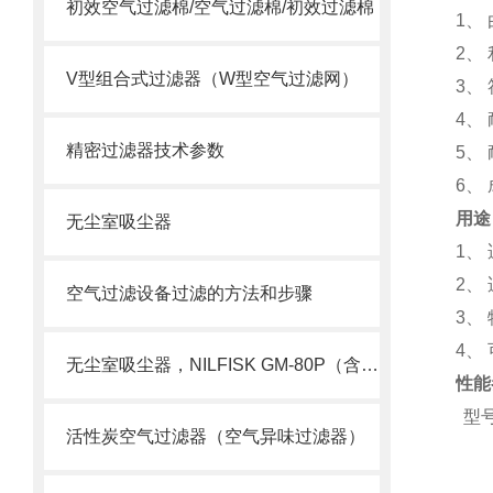
初效空气过滤棉/空气过滤棉/初效过滤棉
1
、
2
、
V型组合式过滤器（W型空气过滤网）
3
、
4
、
精密过滤器技术参数
5
、
6
、
用途
无尘室吸尘器
1
、
2
、
空气过滤设备过滤的方法和步骤
3
、
4
、
无尘室吸尘器，NILFISK GM-80P（含HEPA）
性能
型
活性炭空气过滤器（空气异味过滤器）