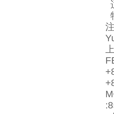
Y
F
+
+
M
: