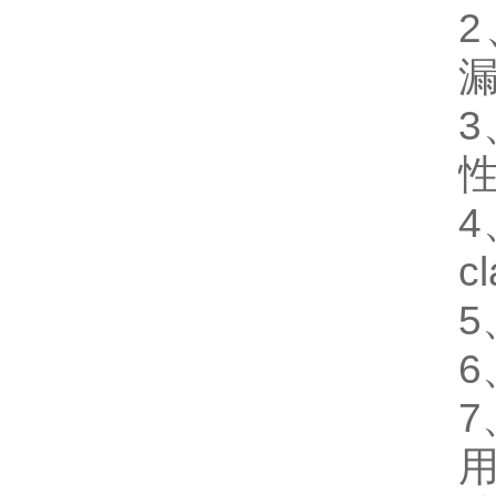
4
c
6